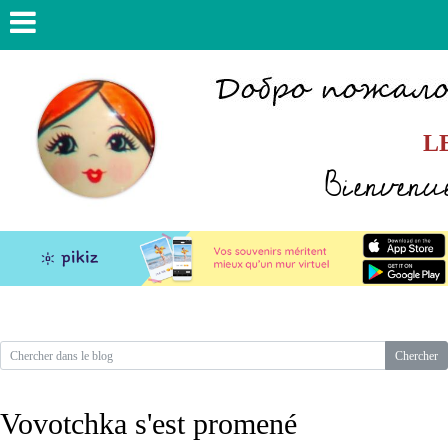
L
Bienvenue
Vovotchka s'est promené