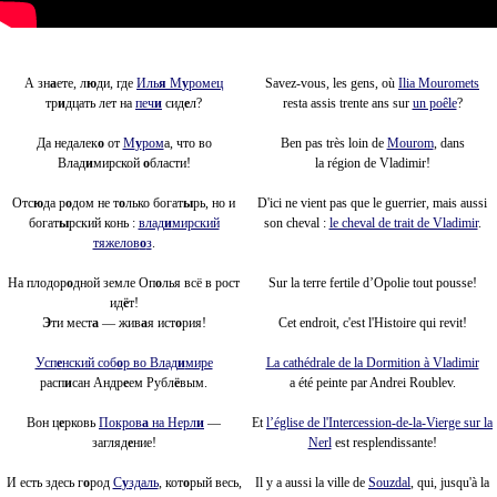
А зн
а
ете, л
ю
ди, где
Иль
я
М
у
ромец
Savez-vous, les gens, où
Ilia Mouromets
тр
и
дцать лет на
печ
и
сид
е
л?
resta assis trente ans sur
un poêle
?
Да недалек
о
от
М
у
ром
а, что во
Ben pas très loin de
Mourom
, dans
Влад
и
мирской
о
бласти!
la région de Vladimir!
Отс
ю
да р
о
дом не т
о
лько богат
ы
рь, но и
D'ici ne vient pas que le guerrier, mais aussi
богат
ы
рский конь :
влад
и
мирский
son cheval :
le cheval de trait de Vladimir
.
тяжелов
о
з
.
На плодор
о
дной земле Оп
о
лья всё в рост
Sur la terre fertile d’Opolie tout pousse!
ид
ё
т!
Э
ти мест
а
— жив
а
я ист
о
рия!
Cet endroit, c'est l'Histoire qui revit!
Усп
е
нский соб
о
р во Влад
и
мире
La cathédrale de la Dormition à Vladimir
расп
и
сан Андр
е
ем Рубл
ё
вым.
a été peinte par Andrei Roublev.
Вон ц
е
рковь
Покров
а
на Нерл
и
—
Et
l’église de l'Intercession-de-la-Vierge sur la
загляд
е
ние!
Nerl
est resplendissante!
И есть здесь г
о
род
С
у
здаль
, кот
о
рый весь,
Il y a aussi la ville de
Souzdal
, qui, jusqu'à la