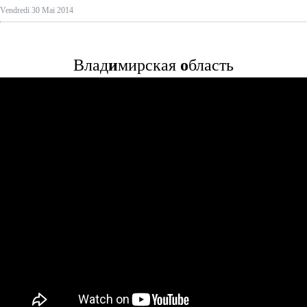
Vendredi 30 Mai 2014
Влад
и
мирская
о
бласть