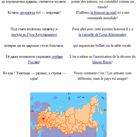
до верх
у
шечки кр
ы
ши, счит
а
ется муз
е
ем.
pointe des toitures, est considéré comme un
musée!
Кст
а
ти,
медов
у
ха
тут — миров
а
я!
D'ailleurs
la boisson au miel
ici a une
renommée mondiale!
Под ст
а
ть вес
ё
лому нап
и
тку и
Pour aller avec cette joyeuse boisson il y a
пос
у
да из Гусь-Хруст
а
льного
la vaisselle de Gous-Khroustalny
кот
о
рая аж на ц
а
рском столе блист
а
ла.
qui auparavant brillait sur la table royale.
Е
ё
д
а
же позв
о
лили украш
а
ть
герб
о
м
L'on a même eu l'autorisation de la décorer du
Росс
и
и
!
blason Russe
!
Во как ! Ум
е
льцы — р
а
зные, а стран
а
—
Voyez comment c’est ! Les artisans sont
одна!
différents, mais le pays est unique!