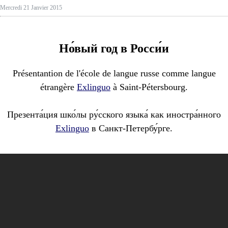
Mercredi 21 Janvier 2015
Но́вый год в Росси́и
Présentantion de l'école de langue russe comme langue
étrangère
Exlinguo
à Saint-Pétersbourg.
Презента́ция шко́лы ру́сского языка́ как иностра́нного
Exlinguo
в Санкт-Петербу́рге.