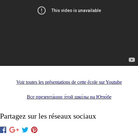
Voir toutes les présentations de cette école sur Youtube
Все презента́ции э́той шко́лы на Ютю́бе
Partagez sur les réseaux sociaux