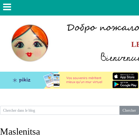
L
Bienvenue
Maslenitsa