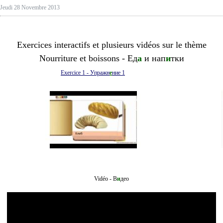
Jeudi 28 Novembre 2013
Exercices interactifs et plusieurs vidéos sur le thème
Nourriture et boissons - Ед
а
и нап
и
тки
Exercice 1 - Упражн
е
ние 1
Vidéo - В
и
део