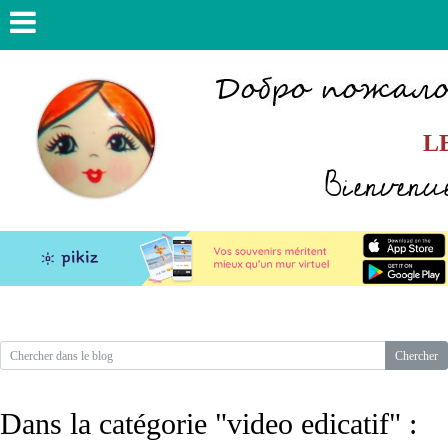
L
Bienvenue
Dans la catégorie "video edicatif" :