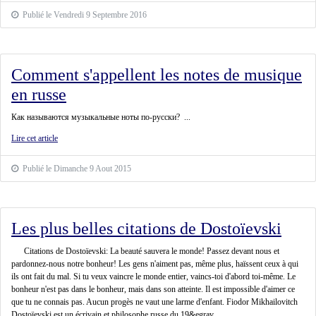
Publié le Vendredi 9 Septembre 2016
Comment s'appellent les notes de musique
en russe
Как называются музыкальные ноты по-русски? ...
Lire cet article
Publié le Dimanche 9 Aout 2015
Les plus belles citations de Dostoïevski
Citations de Dostoïevski: La beauté sauvera le monde! Passez devant nous et
pardonnez-nous notre bonheur! Les gens n'aiment pas, même plus, haïssent ceux à qui
ils ont fait du mal. Si tu veux vaincre le monde entier, vaincs-toi d'abord toi-même. Le
bonheur n'est pas dans le bonheur, mais dans son atteinte. Il est impossible d'aimer ce
que tu ne connais pas. Aucun progès ne vaut une larme d'enfant. Fiodor Mikhailovitch
Dostoïevski est un écrivain et philosophe russe du 19&egrav...