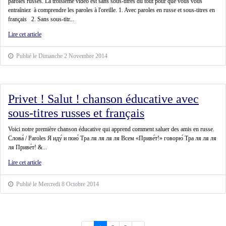
paroles russes. La troisième vidéo est sans sous-titres du tout pour que vous vous
entraîniez à comprendre les paroles à l'oreille. 1. Avec paroles en russe et sous-titres en
français 2. Sans sous-titr...
Lire cet article
Publié le Dimanche 2 Novembre 2014
Privet ! Salut ! chanson éducative avec
sous-titres russes et français
Voici notre première chanson éducative qui apprend comment saluer des amis en russe.
Слова́ / Paroles Я иду́ и пою́ Тра ля ля ля ля Всем «Приве́т!» говорю́ Тра ля ля ля
ля Приве́т! &...
Lire cet article
Publié le Mercredi 8 Octobre 2014