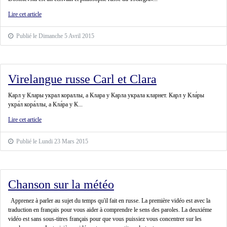
Lire cet article
Publié le Dimanche 5 Avril 2015
Virelangue russe Carl et Clara
Карл у Клары украл кораллы, а Клара у Карла украла кларнет. Карл у Кла́ры
укра́л кора́ллы, а Кла́ра у К...
Lire cet article
Publié le Lundi 23 Mars 2015
Chanson sur la météo
Apprenez à parler au sujet du temps qu'il fait en russe. La première vidéo est avec la
traduction en français pour vous aider à comprendre le sens des paroles. La deuxiéme
vidéo est sans sous-titres français pour que vous puissiez vous concentrer sur les