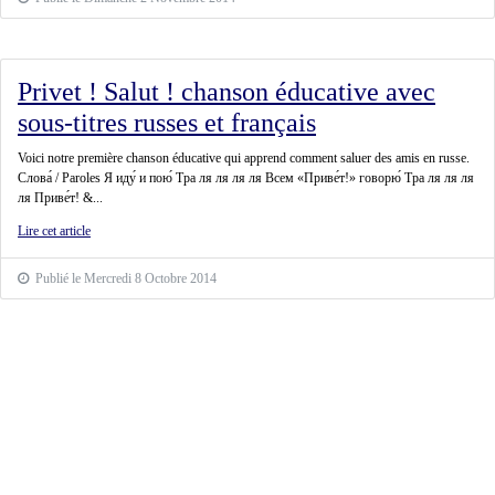
Privet ! Salut ! chanson éducative avec
sous-titres russes et français
Voici notre première chanson éducative qui apprend comment saluer des amis en russe.
Слова́ / Paroles Я иду́ и пою́ Тра ля ля ля ля Всем «Приве́т!» говорю́ Тра ля ля ля
ля Приве́т! &...
Lire cet article
Publié le Mercredi 8 Octobre 2014