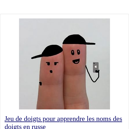
Jeu de doigts pour apprendre les noms des
doigts en russe