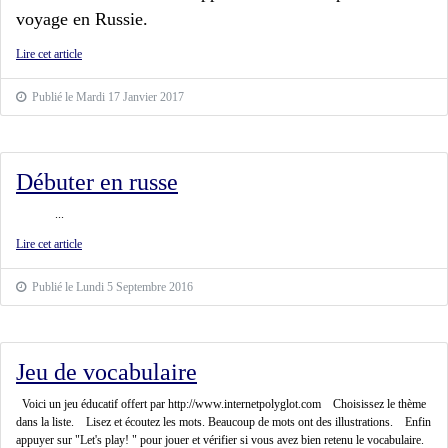
voyage en Russie.
Lire cet article
Publié le Mardi 17 Janvier 2017
Débuter en russe
...
Lire cet article
Publié le Lundi 5 Septembre 2016
Jeu de vocabulaire
Voici un jeu éducatif offert par http://www.internetpolyglot.com Choisissez le thème
dans la liste. Lisez et écoutez les mots. Beaucoup de mots ont des illustrations. Enfin
appuyer sur "Let's play! " pour jouer et vérifier si vous avez bien retenu le vocabulaire.