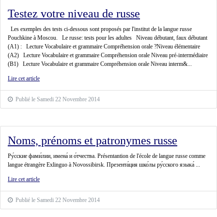
Testez votre niveau de russe
Les exemples des tests ci-dessous sont proposés par l'institut de la langue russe
Pouchkine à Moscou. Le russe: tests pour les adultes Niveau débutant, faux débutant
(A1) : Lecture Vocabulaire et grammaire Compréhension orale ?Niveau élémentaire
(A2) Lecture Vocabulaire et grammaire Compréhension orale Niveau pré-intermédiaire
(B1) Lecture Vocabulaire et grammaire Compréhension orale Niveau interm&...
Lire cet article
Publié le Samedi 22 Novembre 2014
Noms, prénoms et patronymes russe
Ру́сские фами́лии, имена́ и о́тчества. Présentantion de l'école de langue russe comme
langue étrangère Exlinguo à Novossibirsk. Презента́ция шко́лы ру́сского языка́ ...
Lire cet article
Publié le Samedi 22 Novembre 2014