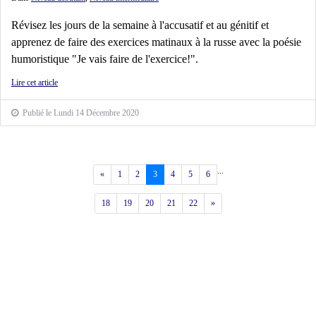
Révisez les jours de la semaine à l'accusatif et au génitif et
apprenez de faire des exercices matinaux à la russe avec la poésie
humoristique "Je vais faire de l'exercice!".
Lire cet article
Publié le Lundi 14 Décembre 2020
...
Précédent
«
1
2
3
4
5
6
Suivant
18
19
20
21
22
»